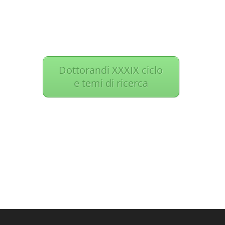
Elenco Dottorandi
XXXIX ciclo, argomenti
delle ricerche e
tutores
Dottorandi XXXIX ciclo
e temi di ricerca