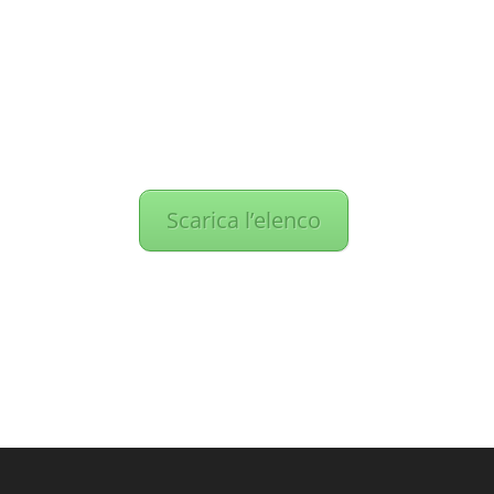
Elenco Dottorandi
XXXIV ciclo, argomenti
delle ricerche e
turores
Scarica l’elenco