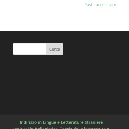
Post successivi »
Indirizzo in Lingue e Letterature Straniere
Indirizzi in Italianistica, Teoria della letteratura e